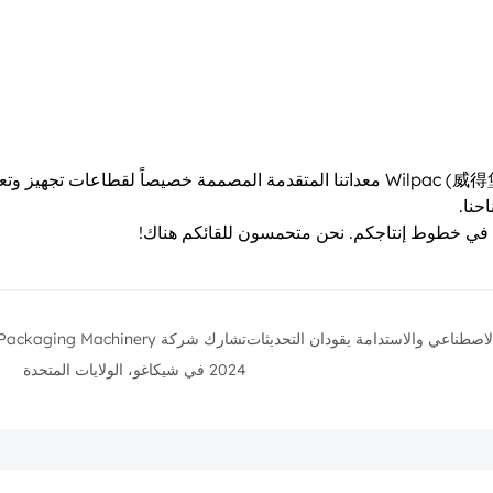
بصفتنا شركة رائدة في تصنيع آلات التعبئة والتغليف، ستعرض Wilpac (威得堡) معداتنا المتقدمة
حنا.
ودة في خطوط إنتاجكم. نحن متحمسون للقائكم هناك!
 الاصطناعي والاستدامة يقودان التحديثات
2024 في شيكاغو، الولايات المتحدة