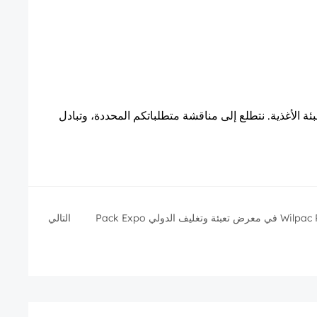
 المصممة خصيصاً لقطاعات تجهيز وتعبئة الأغذية. نتطلع إلى مناقشة متطلباتكم المحددة، وتبادل
تشارك شركة Wilpac Packaging Machinery في معرض تعبئة وتغليف الدولي Pack Expo
التالي