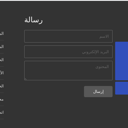
رسالة
الم
الم
Wilpac@wil-pac.com
ال
18988501988
الأ
ال
إرسال
معل
اتص