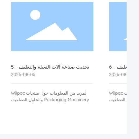
تحديث صناعة آلات التعبئة والتغليف – 3
تحديثات صناعة آلات ال
أغسطس 2026: ARBURG تستحوذ على
2026-08-03
Stork IMM، موسم المعارض في
والمعارض واللوائح ا
غسطس، وانتشار التعبئة الذكية بالذكاء
الاصطناعي
لمزيد من المعلومات حول منتجات Wilpac
Packaging Machinery والحلول الصناعية،
ى الاتصال بنا للحصول على استشارة مهنية
ودعم فني.